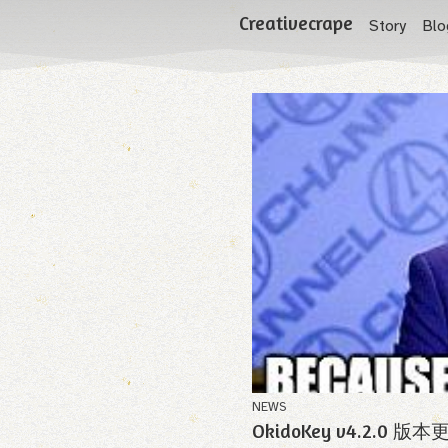
Creativecrape
Story
Blo
NEWS
OkidoKey v4.2.0 版