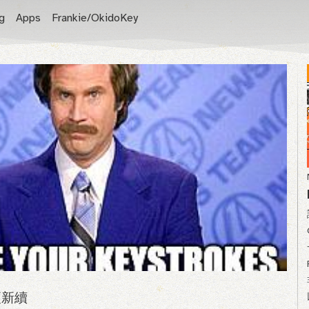
g
Apps
Frankie/OkidoKey
本更新續