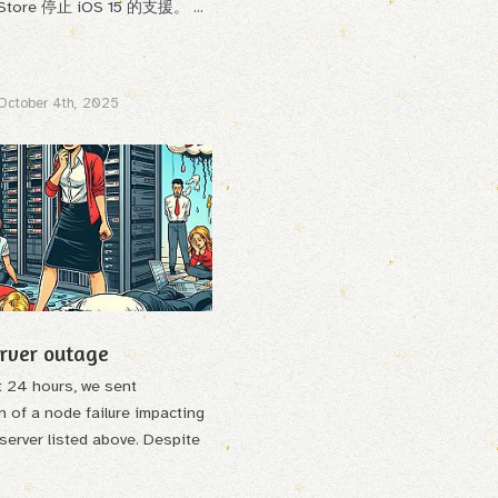
Store 停止 iOS 15 的支援。 ...
October 4th, 2025
erver outage
t 24 hours, we sent
on of a node failure impacting
 server listed above. Despite