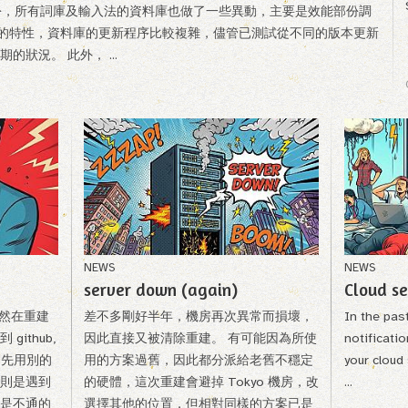
的部份，所有詞庫及輸入法的資料庫也做了一些異動，主要是效能部份調
te 的特性，資料庫的更新程序比較複雜，儘管已測試從不同的版本更新
狀況。 此外， ...
NEWS
NEWS
server down (again)
Cloud s
雖然在重建
差不多剛好半年，機房再次異常而損壞，
In the pas
ithub,
因此直接又被清除重建。 有可能因為所使
notificati
是先用別的
用的方案過舊，因此都分派給老舊不穩定
your cloud
則是遇到
的硬體，這次重建會避掉 Tokyo 機房，改
...
是不通的
選擇其他的位置，但相對同樣的方案已是