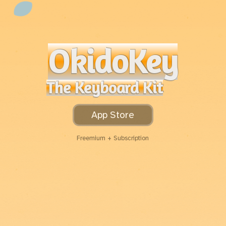
OkidoKey
The Keyboard Kit
App Store
Freemium + Subscription