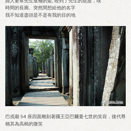
婦人要幫先生進補的鱉, 咬到了先生的屁股，噗
時間的長廊。突然間想給他的名字
我不知道盡頭是不是有我的目的地
巴戎廟 54 座四面雕刻著國王亞巴爾曼七世的笑容，後代尊
稱其為高棉的微笑