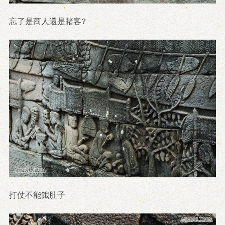
忘了是商人還是賭客?
打仗不能餓肚子