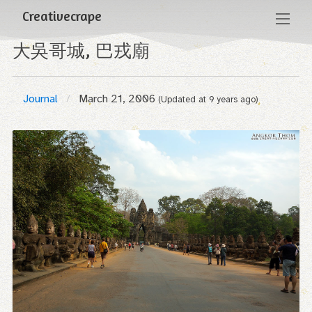
Creativecrape
大吳哥城, 巴戎廟
Journal
March 21, 2006
(Updated at
9 years ago
)