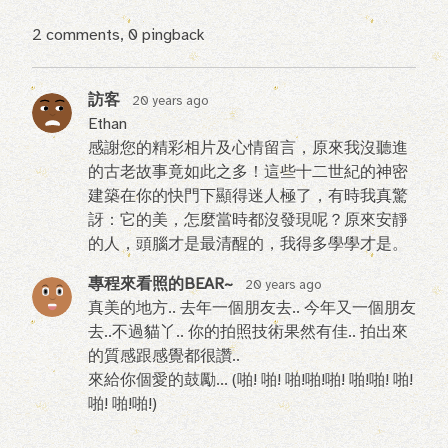
2
comments, 0 pingback
訪客
20 years ago
Ethan
感謝您的精彩相片及心情留言，原來我沒聽進
的古老故事竟如此之多！這些十二世紀的神密
建築在你的快門下顯得迷人極了，有時我真驚
訝：它的美，怎麼當時都沒發現呢？原來安靜
的人，頭腦才是最清醒的，我得多學學才是。
專程來看照的BEAR~
20 years ago
真美的地方.. 去年一個朋友去.. 今年又一個朋友
去..不過貓丫.. 你的拍照技術果然有佳.. 拍出來
的質感跟感覺都很讚..
來給你個愛的鼓勵... (啪! 啪! 啪!啪!啪! 啪!啪! 啪!
啪! 啪!啪!)