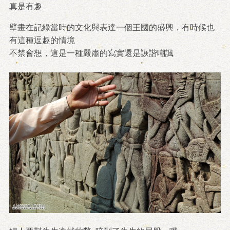
真是有趣
壁畫在記綠當時的文化與表達一個王國的盛興，有時候也
有這種逗趣的情境
不禁會想，這是一種嚴肅的寫實還是詼諧嘲諷